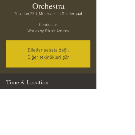
Orchestra
Thu, Jun 23
  |  
Musikverein Großersaal
Conductor
Works by Fikret Amirov
Biletler satışta değil
Diğer etkinlikleri gör
Time & Location
Jun 23, 2022, 7:00 PM GMT+2
Musikverein Großersaal, Musikvereinspl. 1,
1010 Wien, Avusturya